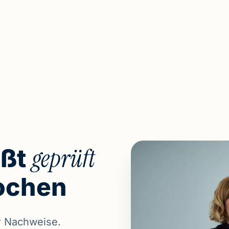
geprüft
ißt
rochen
er Nachweise.