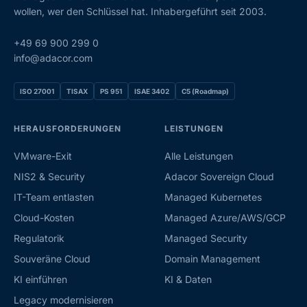
wollen, wer den Schlüssel hat. Inhabergeführt seit 2003.
+49 69 900 299 0
info@adacor.com
ISO 27001
TISAX
PS 951
ISAE 3402
C5 (Roadmap)
HERAUSFORDERUNGEN
LEISTUNGEN
VMware-Exit
Alle Leistungen
NIS2 & Security
Adacor Sovereign Cloud
IT-Team entlasten
Managed Kubernetes
Cloud-Kosten
Managed Azure/AWS/GCP
Regulatorik
Managed Security
Souveräne Cloud
Domain Management
KI einführen
KI & Daten
Legacy modernisieren