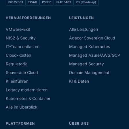
ISO 27001
TISAX
PS 951
ISAE 3402
C5 (Roadmap)
HERAUSFORDERUNGEN
LEISTUNGEN
VMware-Exit
Alle Leistungen
NIS2 & Security
Adacor Sovereign Cloud
IT-Team entlasten
Managed Kubernetes
Cloud-Kosten
Managed Azure/AWS/GCP
Regulatorik
Managed Security
Souveräne Cloud
Domain Management
KI einführen
KI & Daten
Legacy modernisieren
Kubernetes & Container
Alle im Überblick
PLATTFORMEN
ÜBER UNS