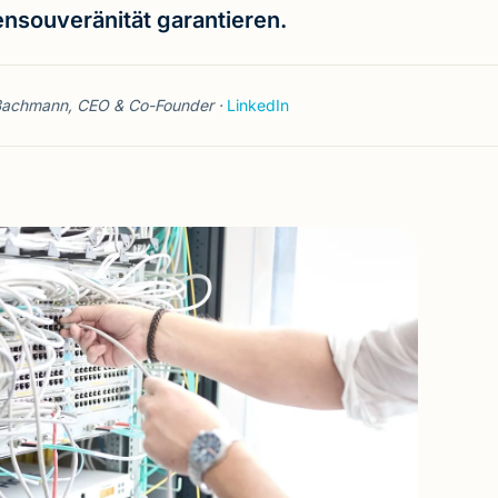
nsouveränität garantieren.
gn AI
K8s
DNS
Bachmann, CEO & Co-Founder ·
LinkedIn