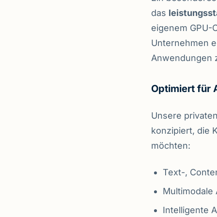
das
leistungss
eigenem GPU-Clu
Unternehmen ei
Anwendungen z
Optimiert für
Unsere private
konzipiert, die 
möchten:
Text-, Conte
Multimodale
Intelligente