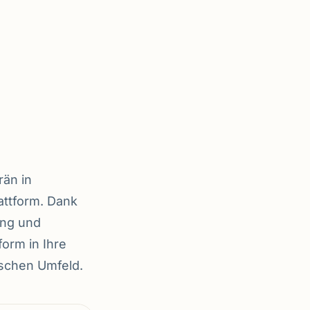
rän in
attform. Dank
ing und
form in Ihre
ischen Umfeld.