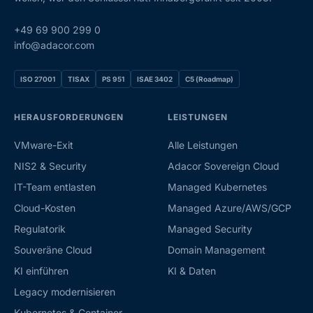
+49 69 900 299 0
info@adacor.com
ISO 27001
TISAX
PS 951
ISAE 3402
C5 (Roadmap)
HERAUSFORDERUNGEN
LEISTUNGEN
VMware-Exit
Alle Leistungen
NIS2 & Security
Adacor Sovereign Cloud
IT-Team entlasten
Managed Kubernetes
Cloud-Kosten
Managed Azure/AWS/GCP
Regulatorik
Managed Security
Souveräne Cloud
Domain Management
KI einführen
KI & Daten
Legacy modernisieren
Kubernetes & Container