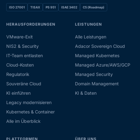
ISO 27001
TISAX
PS 951
ISAE 3402
C5 (Roadmap)
HERAUSFORDERUNGEN
LEISTUNGEN
VMware-Exit
Alle Leistungen
NIS2 & Security
Adacor Sovereign Cloud
IT-Team entlasten
Managed Kubernetes
Cloud-Kosten
Managed Azure/AWS/GCP
Regulatorik
Managed Security
Souveräne Cloud
Domain Management
KI einführen
KI & Daten
Legacy modernisieren
Kubernetes & Container
Alle im Überblick
PLATTFORMEN
ÜBER UNS